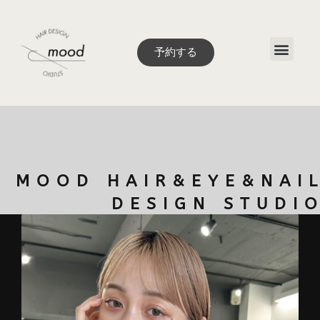
予約する
Style book
MOOD HAIR&EYE&NAI
DESIGN STUDI