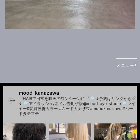
メニュー
mood_kanazawa
゜HAIRで日常を映画のワンシーンに゜
↓予約はリンクから
↓
アイラッシュ/ネイル竪町併設@mood_eye_studio
レイ
ヤー&髪質改善カラー
#ムードカナザワ#moodkanazawa#ムー
ドタテマチ