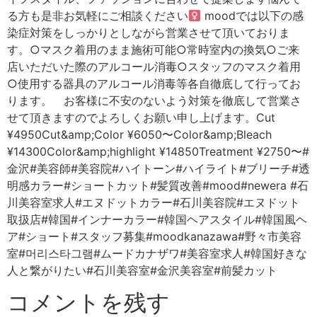
る方も是非お気軽にご相談ください‍
moodでは以下の感
染症対策をしっかりとしながら営業させて頂いておりま
す。○マスク着用のまま施術可能○常時室内の換気○ご来
店いただいた際のアルコール消毒○スタッフのマスク着用
○使用する器具のアルコール消毒等各自徹底して行ってお
ります。 お客様に不安のないよう対策を徹底して営業さ
せて頂きますのでよろしくお願い申し上げます。Cut
¥4950Cut&amp;Color ¥6050〜Color&amp;Bleach
¥14300Color&amp;highlight ¥14850Treatment ¥2750〜#
金沢#美容師#美容院#ハイトーン#ハイライト#ブリーチ#透
明感カラー#ショートカット#髪質改善#mood#newera #石
川美容室求人#エヌドットカラー#石川美容院#エヌドット
取扱店#韓国#インナーカラー#韓国ヘアスタイル#韓国風ヘ
ア#ショート#スタッフ募集#moodkanazawa#野々市美容
室#머리스타그램#ムードカナザワ#美容室求人#韓国好きな
人と繋がりたい#石川美容室#金沢美容室#前髪カット
コメントを残す