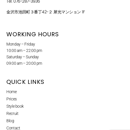
Tel: 076-287-3936
金沢市池田町３番丁42−２ 犀光マンション 1F
WORKING HOURS
Monday – Friday
10:00 am – 22:00 pm
Saturday – Sunday
09:00 am – 20:00 pm
QUICK LINKS
Home
Prices
Style book
Recruit
Blog
Contact