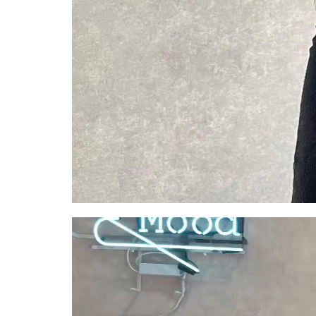
動
画
プ
レ
ー
ヤ