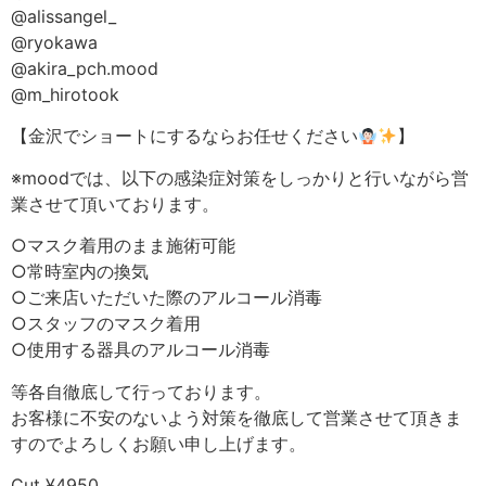
@alissangel_
@ryokawa
@akira_pch.mood
@m_hirotook
【金沢でショートにするならお任せください
】
※moodでは、以下の感染症対策をしっかりと行いながら営
業させて頂いております。
○マスク着用のまま施術可能
○常時室内の換気
○ご来店いただいた際のアルコール消毒
○スタッフのマスク着用
○使用する器具のアルコール消毒
等各自徹底して行っております。
お客様に不安のないよう対策を徹底して営業させて頂きま
すのでよろしくお願い申し上げます。
Cut ¥4950