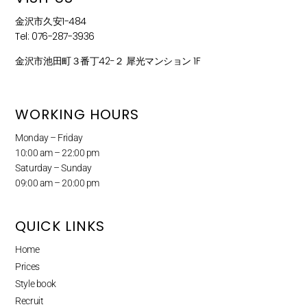
金沢市久安1-484
Tel: 076-287-3936
金沢市池田町３番丁42−２ 犀光マンション 1F
WORKING HOURS
Monday – Friday
10:00 am – 22:00 pm
Saturday – Sunday
09:00 am – 20:00 pm
QUICK LINKS
Home
Prices
Style book
Recruit