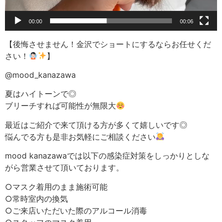
00:00
00:06
【後悔させません！金沢でショートにするならお任せくだ
さい！
】
@mood_kanazawa
夏はハイトーンで◎
ブリーチすれば可能性が無限大
最近はご紹介で来て頂ける方が多くて嬉しいです◎
悩んでる方も是非お気軽にご相談ください
mood kanazawaでは以下の感染症対策をしっかりとしな
がら営業させて頂いております。
○マスク着用のまま施術可能
○常時室内の換気
○ご来店いただいた際のアルコール消毒