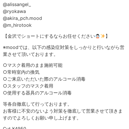
@alissangel_
@ryokawa
@akira_pch.mood
@m_hirotook
【金沢でショートにするならお任せください
】
※moodでは、以下の感染症対策をしっかりと行いながら営
業させて頂いております。
○マスク着用のまま施術可能
○常時室内の換気
○ご来店いただいた際のアルコール消毒
○スタッフのマスク着用
○使用する器具のアルコール消毒
等各自徹底して行っております。
お客様に不安のないよう対策を徹底して営業させて頂きま
すのでよろしくお願い申し上げます。
Cut ¥4950