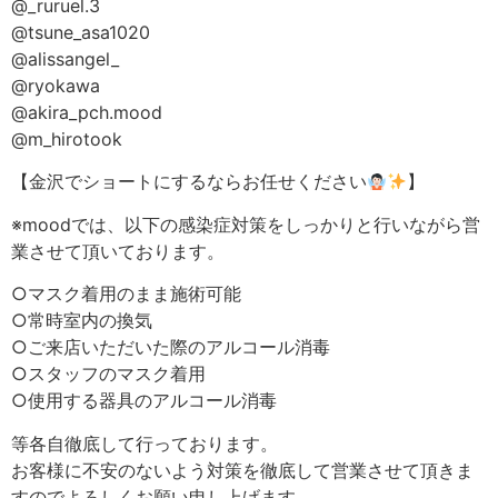
@_ruruel.3
@tsune_asa1020
@alissangel_
@ryokawa
@akira_pch.mood
@m_hirotook
【金沢でショートにするならお任せください
】
※moodでは、以下の感染症対策をしっかりと行いながら営
業させて頂いております。
○マスク着用のまま施術可能
○常時室内の換気
○ご来店いただいた際のアルコール消毒
○スタッフのマスク着用
○使用する器具のアルコール消毒
等各自徹底して行っております。
お客様に不安のないよう対策を徹底して営業させて頂きま
すのでよろしくお願い申し上げます。