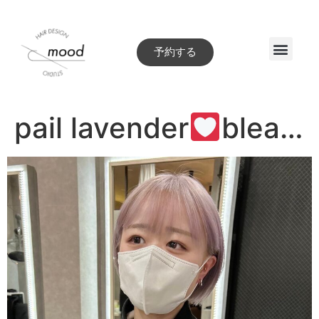
予約する
Style book
pail lavender
blea…