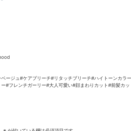
mood
ンベージュ#ケアブリーチ#リタッチブリーチ#ハイトーンカラー
リー#フレンチガーリー#大人可愛い#顔まわりカット#前髪カッ
。
※
が付いている欄は必須項目です