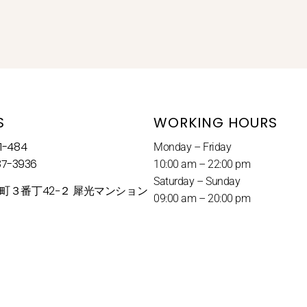
S
WORKING HOURS
-484
Monday – Friday
87-3936
10:00 am – 22:00 pm
Saturday – Sunday
町３番丁42−２ 犀光マンション
09:00 am – 20:00 pm