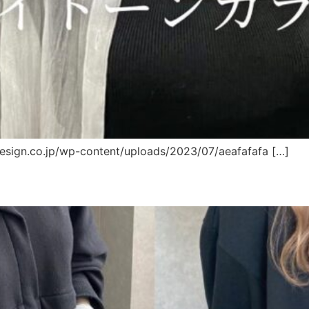
design.co.jp/wp-content/uploads/2023/07/aeafafafa […]