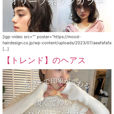
[igp-video src=”” poster=”https://mood-
hairdesign.co.jp/wp-content/uploads/2023/07/aeafafafa
[…]
【トレンド】のヘアス