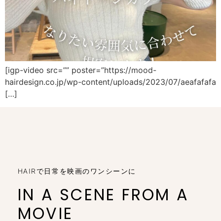
[igp-video src=”” poster=”https://mood-
hairdesign.co.jp/wp-content/uploads/2023/07/aeafafafa
[…]
HAIRで日常を映画のワンシーンに
IN A SCENE FROM A
MOVIE