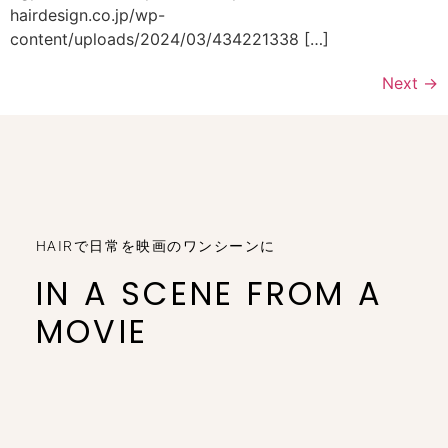
hairdesign.co.jp/wp-
content/uploads/2024/03/434221338 […]
Next
→
HAIRで日常を映画のワンシーンに
IN A SCENE FROM A
MOVIE