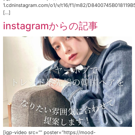
1.cdninstagram.com/o1/v/t16/f1/m82/D8400745B01811
[…]
instagramからの記事
[igp-video src=”” poster=”https://mood-