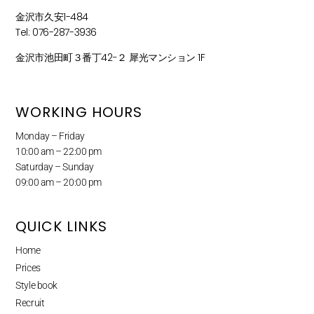
金沢市久安1-484
Tel: 076-287-3936
金沢市池田町３番丁42−２ 犀光マンション 1F
WORKING HOURS
Monday – Friday
10:00 am – 22:00 pm
Saturday – Sunday
09:00 am – 20:00 pm
QUICK LINKS
Home
Prices
Style book
Recruit