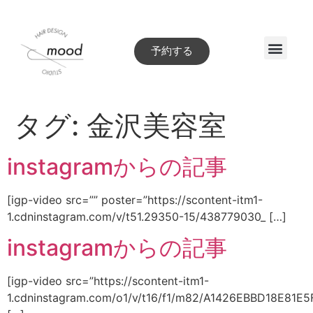
予約する
Style book
タグ:
金沢美容室
instagramからの記事
[igp-video src=”” poster=”https://scontent-itm1-
1.cdninstagram.com/v/t51.29350-15/438779030_ […]
instagramからの記事
[igp-video src=”https://scontent-itm1-
1.cdninstagram.com/o1/v/t16/f1/m82/A1426EBBD18E81