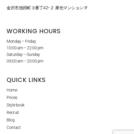
金沢市池田町３番丁42−２ 犀光マンション 1F
WORKING HOURS
Monday – Friday
10:00 am – 22:00 pm
Saturday – Sunday
09:00 am – 20:00 pm
QUICK LINKS
Home
Prices
Style book
Recruit
Blog
Contact