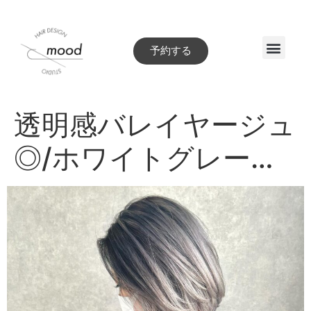
予約する
Style book
透明感バレイヤージュ
◎/ホワイトグレー…