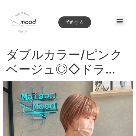
予約する
Style book
ダブルカラー/ピンク
ベージュ◎◇ドラ…