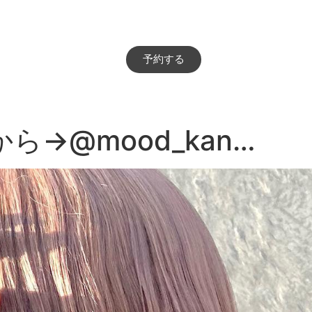
予約する
→@mood_kan…