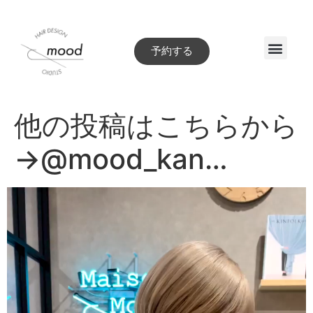
予約する
Style book
他の投稿はこちらから
→@mood_kan…
動
画
プ
レ
ー
ヤ
ー