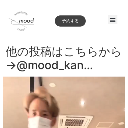
予約する
Style book
他の投稿はこちらから
→@mood_kan…
動
画
プ
レ
ー
ヤ
ー