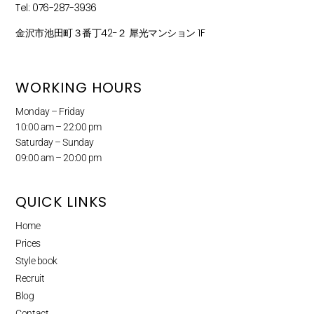
Tel: 076-287-3936
金沢市池田町３番丁42−２ 犀光マンション 1F
WORKING HOURS
Monday – Friday
10:00 am – 22:00 pm
Saturday – Sunday
09:00 am – 20:00 pm
QUICK LINKS
Home
Prices
Style book
Recruit
Blog
Contact