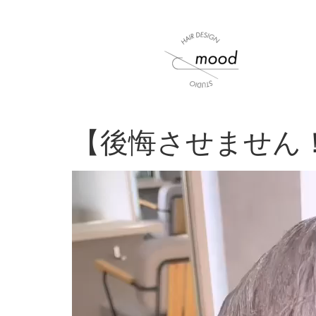
【後悔させません
動
画
プ
レ
ー
ヤ
ー