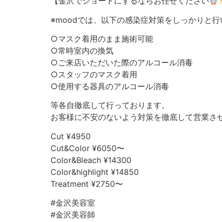
【金沢でショートにするならお任せください
※moodでは、以下の感染症対策をしっかりと
○マスク着用のまま施術可能
○常時室内の換気
○ご来店いただいた際のアルコール消毒
○スタッフのマスク着用
○使用する器具のアルコール消毒
等各自徹底して行っております。
お客様に不安のないよう対策を徹底して営業さ
Cut ¥4950
Cut&Color ¥6050〜
Color&Bleach ¥14300
Color&highlight ¥14850
Treatment ¥2750〜
#金沢美容室
#金沢美容師