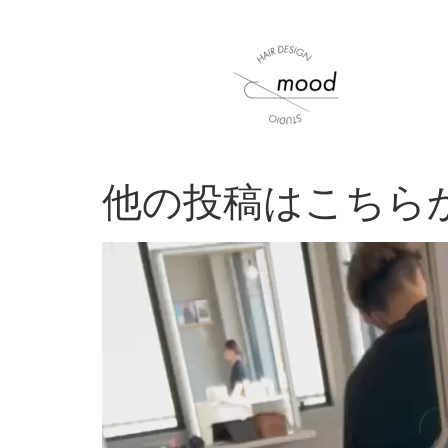
他の投稿はこちらから
動
画
プ
レ
ー
ヤ
ー