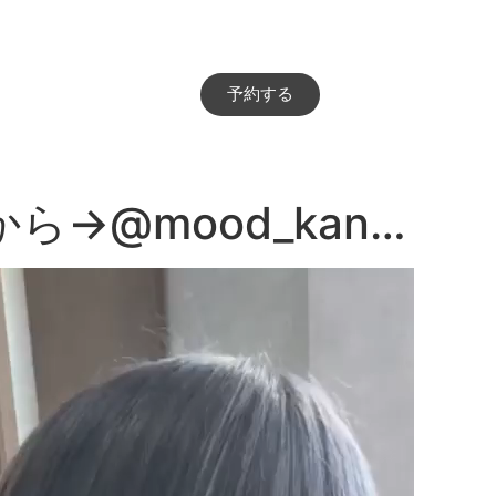
予約する
→@mood_kan…