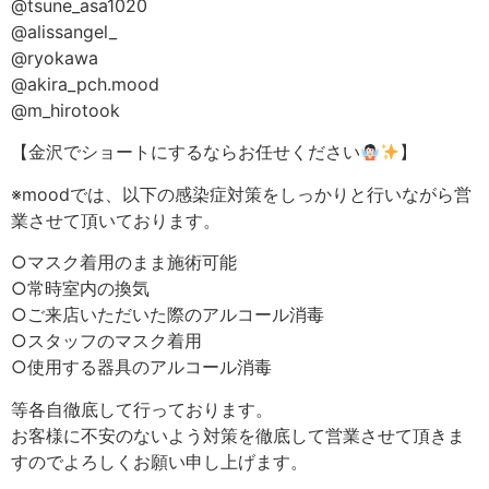
@tsune_asa1020
@alissangel_
@ryokawa
@akira_pch.mood
@m_hirotook
【金沢でショートにするならお任せください
】
※moodでは、以下の感染症対策をしっかりと行いながら営
業させて頂いております。
○マスク着用のまま施術可能
○常時室内の換気
○ご来店いただいた際のアルコール消毒
○スタッフのマスク着用
○使用する器具のアルコール消毒
等各自徹底して行っております。
お客様に不安のないよう対策を徹底して営業させて頂きま
すのでよろしくお願い申し上げます。