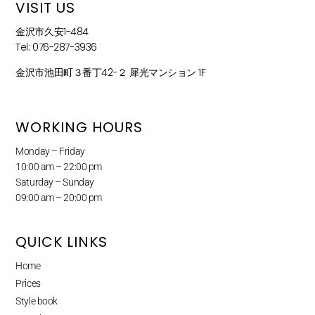
VISIT US
金沢市久安1-484
Tel: 076-287-3936
金沢市池田町３番丁42−２ 犀光マンション 1F
WORKING HOURS
Monday – Friday
10:00 am – 22:00 pm
Saturday – Sunday
09:00 am – 20:00 pm
QUICK LINKS
Home
Prices
Style book