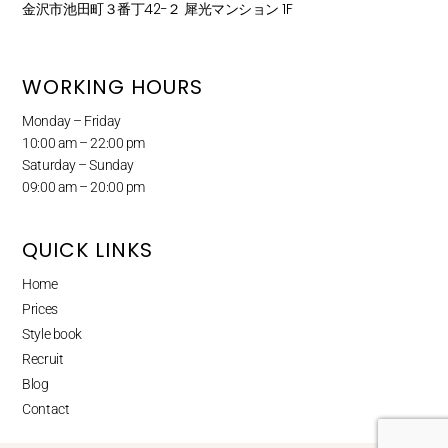
金沢市池田町３番丁42−２ 犀光マンション 1F
WORKING HOURS
Monday – Friday
10:00 am – 22:00 pm
Saturday – Sunday
09:00 am – 20:00 pm
QUICK LINKS
Home
Prices
Style book
Recruit
Blog
Contact