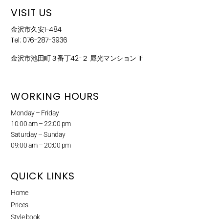
VISIT US
金沢市久安1-484
Tel: 076-287-3936
金沢市池田町３番丁42−２ 犀光マンション 1F
WORKING HOURS
Monday – Friday
10:00 am – 22:00 pm
Saturday – Sunday
09:00 am – 20:00 pm
QUICK LINKS
Home
Prices
Style book