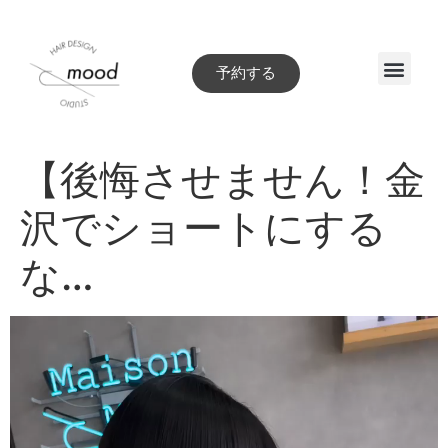
予約する
Style book
【後悔させません！金
沢でショートにする
な…
動
画
プ
レ
ー
ヤ