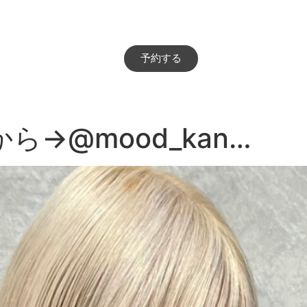
予約する
→@mood_kan…