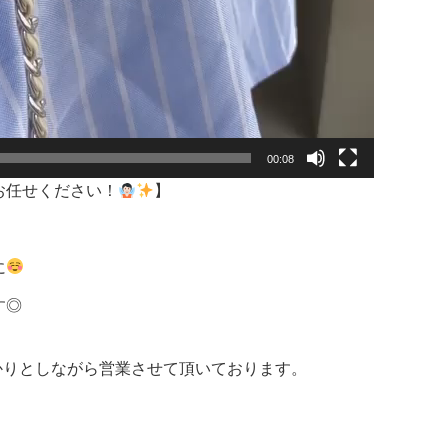
00:08
お任せください！
】
に
す◎
しっかりとしながら営業させて頂いております。