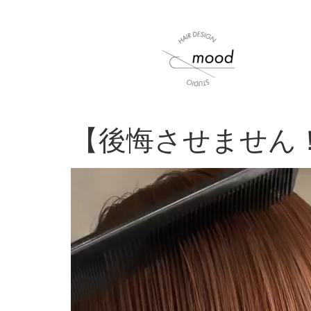
【後悔させません
動
画
プ
レ
ー
ヤ
ー