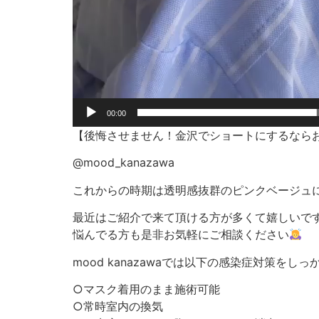
00:00
【後悔させません！金沢でショートにするなら
@mood_kanazawa
これからの時期は透明感抜群のピンクベージュ
最近はご紹介で来て頂ける方が多くて嬉しいで
悩んでる方も是非お気軽にご相談ください
mood kanazawaでは以下の感染症対策を
○マスク着用のまま施術可能
○常時室内の換気