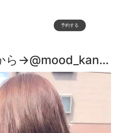
予約する
→@mood_kan…