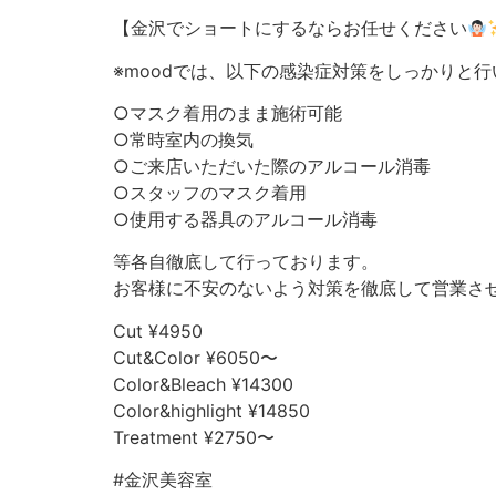
【金沢でショートにするならお任せください
※moodでは、以下の感染症対策をしっかりと
○マスク着用のまま施術可能
○常時室内の換気
○ご来店いただいた際のアルコール消毒
○スタッフのマスク着用
○使用する器具のアルコール消毒
等各自徹底して行っております。
お客様に不安のないよう対策を徹底して営業さ
Cut ¥4950
Cut&Color ¥6050〜
Color&Bleach ¥14300
Color&highlight ¥14850
Treatment ¥2750〜
#金沢美容室