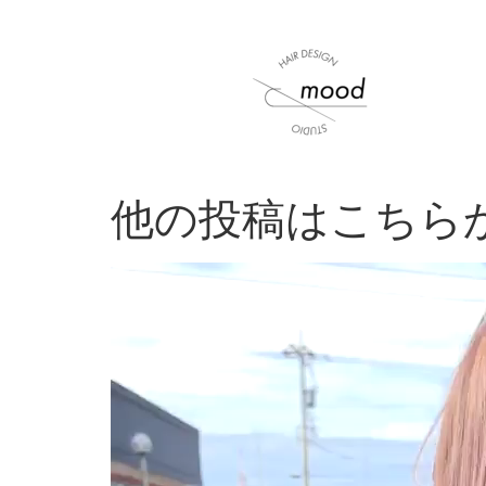
他の投稿はこちらから
動
画
プ
レ
ー
ヤ
ー