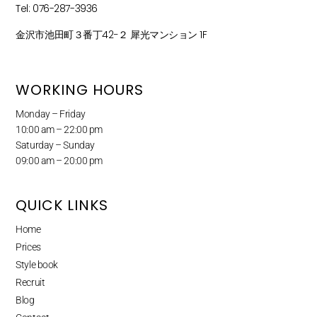
Tel: 076-287-3936
金沢市池田町３番丁42−２ 犀光マンション 1F
WORKING HOURS
Monday – Friday
10:00 am – 22:00 pm
Saturday – Sunday
09:00 am – 20:00 pm
QUICK LINKS
Home
Prices
Style book
Recruit
Blog