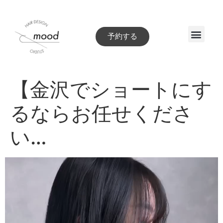
予約する
Style book
【金沢でショートにす
るならお任せくださ
い…
動
画
プ
レ
ー
ヤ