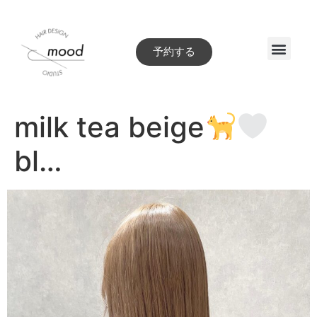
予約する
Style book
milk tea beige
bl…