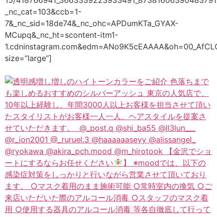
_nc_cat=103&ccb=1-
7&_nc_sid=18de74&_nc_ohc=APDumKTa_GYAX-
MCupq&_nc_ht=scontent-itm1-
1.cdninstagram.com&edm=ANo9K5cEAAAA&oh=00_AfCL
size=”large”]