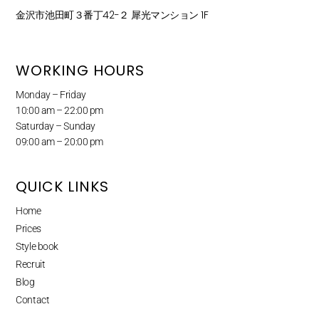
金沢市池田町３番丁42−２ 犀光マンション 1F
WORKING HOURS
Monday – Friday
10:00 am – 22:00 pm
Saturday – Sunday
09:00 am – 20:00 pm
QUICK LINKS
Home
Prices
Style book
Recruit
Blog
Contact