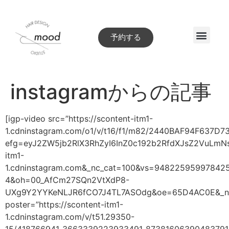
予約する
Style book
instagramからの記事
[igp-video src=”https://scontent-itm1-
1.cdninstagram.com/o1/v/t16/f1/m82/2440BAF94F637D7
efg=eyJ2ZW5jb2RlX3RhZyI6InZ0c192b2RfdXJsZ2VuLm
itm1-
1.cdninstagram.com&_nc_cat=100&vs=94822595997
4&oh=00_AfCm27SQn2VtXdP8-
UXg9Y2YYKeNLJR6fCO7J4TL7ASOdg&oe=65D4AC0E&_nc_
poster=”https://scontent-itm1-
1.cdninstagram.com/v/t51.29350-
15/418766941_3663339223933491_873816063904837912