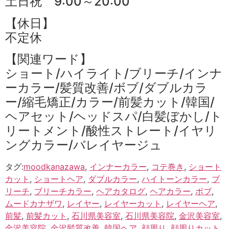
土日祝 9:00～20:00
【休日】
不定休
【関連ワード】
ショート/ハイライト/ブリーチ/インナ
ーカラー/髪質改善/ボブ/ダブルカラ
ー/縮毛矯正/カラー/前髪カット/韓国/
ヘアセット/ヘッドスパ/白髪ぼかし/ト
リートメント/酸性ストレート/イヤリ
ングカラー/バレイヤージュ
タグ:
moodkanazawa
,
インナーカラー
,
コテ巻き
,
ショート
カット
,
ショートヘア
,
ダブルカラー
,
ハイトーンカラー
,
ブ
リーチ
,
ブリーチカラー
,
ヘアカタログ
,
ヘアカラー
,
ボブ
,
ムードカナザワ
,
レイヤー
,
レイヤーカット
,
レイヤーヘア
,
前髪
,
前髪カット
,
石川県美容室
,
石川県美容院
,
金沢美容室
,
金沢美容院
,
金沢髪質改善
,
韓国ヘア
,
顔周り
,
顔周りカット
,