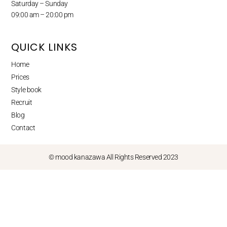
Saturday – Sunday
09:00 am – 20:00 pm
QUICK LINKS
Home
Prices
Style book
Recruit
Blog
Contact
© mood kanazawa All Rights Reserved 2023