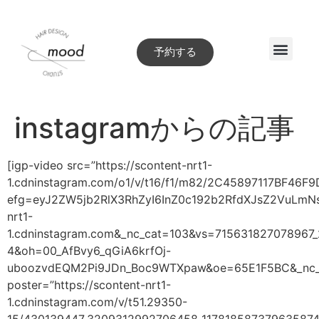
予約する
Style book
instagramからの記事
[igp-video src=”https://scontent-nrt1-
1.cdninstagram.com/o1/v/t16/f1/m82/2C45897117BF46F
efg=eyJ2ZW5jb2RlX3RhZyI6InZ0c192b2RfdXJsZ2VuLm
nrt1-
1.cdninstagram.com&_nc_cat=103&vs=71563182707
4&oh=00_AfBvy6_qGiA6krfOj-
uboozvdEQM2Pi9JDn_Boc9WTXpaw&oe=65E1F5BC&_nc_s
poster=”https://scontent-nrt1-
1.cdninstagram.com/v/t51.29350-
15/430139447_3209312992706458_117818587379635874