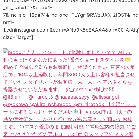
_nc_cat=103&ccb=1-
7&_nc_sid=18de74&_nc_ohc=TLYgr_9RWzUAX_2lOST&_nc_
nrt1-
1.cdninstagram.com&edm=ANo9K5cEAAAA&oh=00_AfAi
size=”large”]