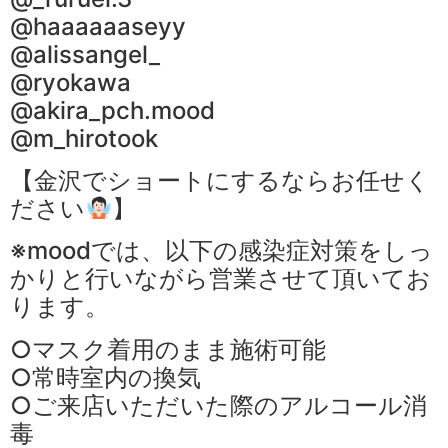
@haaaaaaseyy
@alissangel_
@ryokawa
@akira_pch.mood
@m_hirotook
【金沢でショートにするならお任せく
ださい
】
※moodでは、以下の感染症対策をしっ
かりと行いながら営業させて頂いてお
ります。
○マスク着用のまま施術可能
○常時室内の換気
○ご来店いただいた際のアルコール消
毒