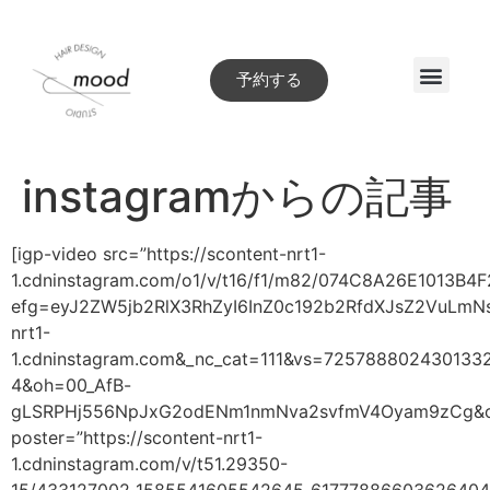
予約する
Style book
instagramからの記事
[igp-video src=”https://scontent-nrt1-
1.cdninstagram.com/o1/v/t16/f1/m82/074C8A26E1013B4
efg=eyJ2ZW5jb2RlX3RhZyI6InZ0c192b2RfdXJsZ2VuLm
nrt1-
1.cdninstagram.com&_nc_cat=111&vs=72578880243
4&oh=00_AfB-
gLSRPHj556NpJxG2odENm1nmNva2svfmV4Oyam9zCg&oe=
poster=”https://scontent-nrt1-
1.cdninstagram.com/v/t51.29350-
15/433127002_1585541605542645_617778866036264041