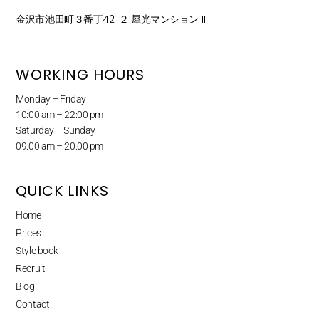
金沢市池田町３番丁42−２ 犀光マンション 1F
WORKING HOURS
Monday – Friday
10:00 am – 22:00 pm
Saturday – Sunday
09:00 am – 20:00 pm
QUICK LINKS
Home
Prices
Style book
Recruit
Blog
Contact