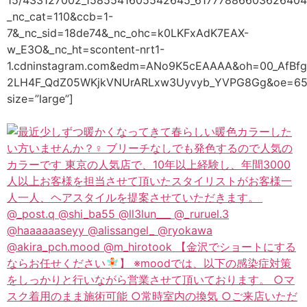
_nc_cat=110&ccb=1-
7&_nc_sid=18de74&_nc_ohc=k0LKFxAdK7EAX-
w_E3O&_nc_ht=scontent-nrt1-
1.cdninstagram.com&edm=ANo9K5cEAAAA&oh=00_AfBfg
2LH4F_QdZ05WKjkVNUrARLxw3Uyvyb_YVPG8Gg&oe=65
size=”large”]