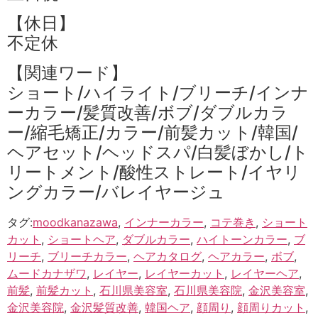
【休日】
不定休
【関連ワード】
ショート/ハイライト/ブリーチ/インナ
ーカラー/髪質改善/ボブ/ダブルカラ
ー/縮毛矯正/カラー/前髪カット/韓国/
ヘアセット/ヘッドスパ/白髪ぼかし/ト
リートメント/酸性ストレート/イヤリ
ングカラー/バレイヤージュ
タグ:
moodkanazawa
,
インナーカラー
,
コテ巻き
,
ショート
カット
,
ショートヘア
,
ダブルカラー
,
ハイトーンカラー
,
ブ
リーチ
,
ブリーチカラー
,
ヘアカタログ
,
ヘアカラー
,
ボブ
,
ムードカナザワ
,
レイヤー
,
レイヤーカット
,
レイヤーヘア
,
前髪
,
前髪カット
,
石川県美容室
,
石川県美容院
,
金沢美容室
,
金沢美容院
,
金沢髪質改善
,
韓国ヘア
,
顔周り
,
顔周りカット
,