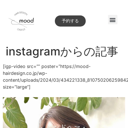
予約する
Style book
instagramからの記事
[igp-video src=”” poster=”https://mood-
hairdesign.co.jp/wp-
content/uploads/2024/03/434221338_81075020625984
size=”large”]