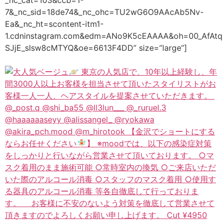
7&_nc_sid=18de74&_nc_ohc=TU2wG6O9AAcAb5Nv-
Ea&_nc_ht=scontent-itm1-
1.cdninstagram.com&edm=ANo9K5cEAAAA&oh=00_AfAtq
SJjE_sIsw8cMTYQ&oe=6613F4DD” size=”large”]