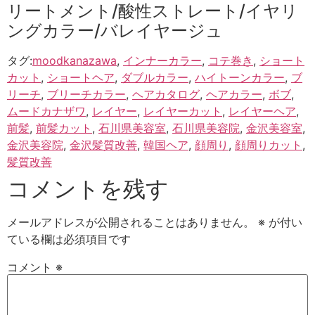
リートメント/酸性ストレート/イヤリ
ングカラー/バレイヤージュ
タグ:
moodkanazawa
,
インナーカラー
,
コテ巻き
,
ショート
カット
,
ショートヘア
,
ダブルカラー
,
ハイトーンカラー
,
ブ
リーチ
,
ブリーチカラー
,
ヘアカタログ
,
ヘアカラー
,
ボブ
,
ムードカナザワ
,
レイヤー
,
レイヤーカット
,
レイヤーヘア
,
前髪
,
前髪カット
,
石川県美容室
,
石川県美容院
,
金沢美容室
,
金沢美容院
,
金沢髪質改善
,
韓国ヘア
,
顔周り
,
顔周りカット
,
髪質改善
コメントを残す
メールアドレスが公開されることはありません。
※
が付い
ている欄は必須項目です
コメント
※