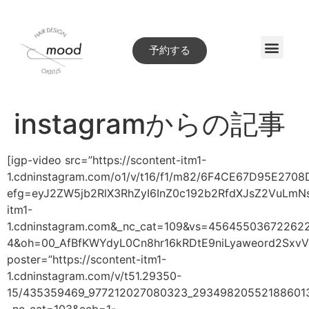
予約する
Style book
instagramからの記事
[igp-video src=”https://scontent-itm1-
1.cdninstagram.com/o1/v/t16/f1/m82/6F4CE67D95E270
efg=eyJ2ZW5jb2RlX3RhZyI6InZ0c192b2RfdXJsZ2VuLm
itm1-
1.cdninstagram.com&_nc_cat=109&vs=45645503672
4&oh=00_AfBfKWYdyL0Cn8hr16kRDtE9niLyaweord2SxvV3
poster=”https://scontent-itm1-
1.cdninstagram.com/v/t51.29350-
15/435359469_977212027080323_293498205521886013
_nc_cat=103&ccb=1-