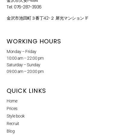
金沢市久安1-484
Tel: 076-287-3936
金沢市池田町３番丁42−２ 犀光マンション 1F
WORKING HOURS
Monday – Friday
10:00 am – 22:00 pm
Saturday – Sunday
09:00 am – 20:00 pm
QUICK LINKS
Home
Prices
Style book
Recruit
Blog