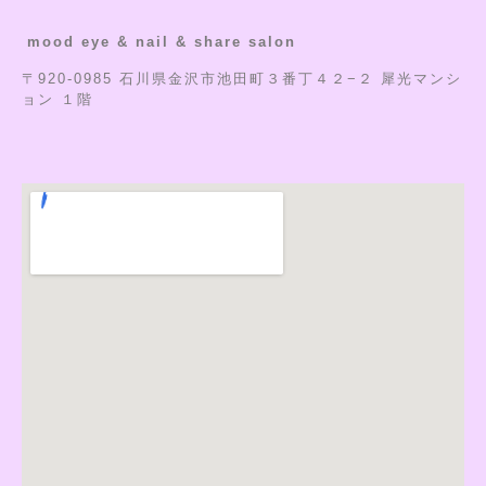
mood eye & nail & share salon
〒920-0985 石川県金沢市池田町３番丁４２−２ 犀光マンシ
ョン １階