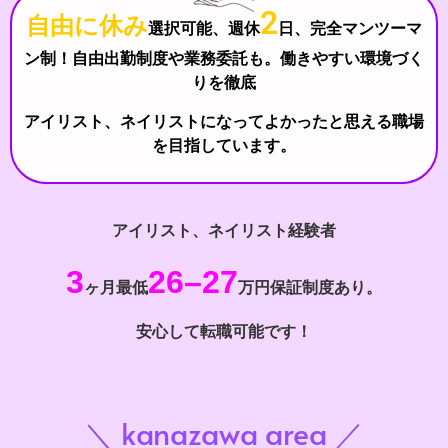
2
自由に休み
選択可能、週休
日、完全
マンツーマ
ン
制！自由出勤制度や業務委託も。働きやすい環境づく
りを徹底
アイリスト、ネイリストになってよかったと思える職場
を目指しています。
アイリスト、ネイリスト経験者
3
26
–
27
ヶ月最低
万円保証制度あり。
安心して転職可能です！
＼ kanazawa area ／